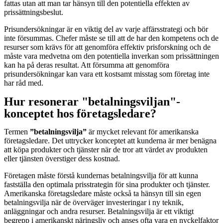
fattas utan att man tar hänsyn till den potentiella effekten av
prissättningsbeslut.
Prisundersökningar är en viktig del av varje affärsstrategi och bör
inte försummas. Chefer måste se till att de har den kompetens och de
resurser som krävs för att genomföra effektiv prisforskning och de
måste vara medvetna om den potentiella inverkan som prissättningen
kan ha på deras resultat. Att försumma att genomföra
prisundersökningar kan vara ett kostsamt misstag som företag inte
har råd med.
Hur resonerar "betalningsviljan"-
konceptet hos företagsledare?
Termen
”betalningsvilja”
är mycket relevant för amerikanska
företagsledare. Det uttrycker konceptet att kunderna är mer benägna
att köpa produkter och tjänster när de tror att värdet av produkten
eller tjänsten överstiger dess kostnad.
Företagen måste förstå kundernas betalningsvilja för att kunna
fastställa den optimala prisstrategin för sina produkter och tjänster.
Amerikanska företagsledare måste också ta hänsyn till sin egen
betalningsvilja när de överväger investeringar i ny teknik,
anläggningar och andra resurser. Betalningsvilja är ett viktigt
begrepp i amerikanskt näringsliv och anses ofta vara en nyckelfaktor