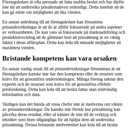
Företagsledare är ofta pressade att fatta snabba beslut och har därför
inte tid att undersöka prisalternativen ordentligt. Detta innebär att de
kan gå miste om möjligheter att öka vinsten.
En annan anledning till att företagsledare kan försumma
prisundersökningar är att de är alltför fokuserade på andra aspekter
av verksamheten. De kan vara så fokuserade på marknadsföring och
produktutveckling att de glömmer bort att prissättning är en viktig
faktor i deras affärsplan. Detta kan leda till missade möjligheter att
maximera vinsten.
Bristande kompetens kan vara orsaken
En annan vanlig orsak till att prisundersökningar försummas är att
företagsledare kanske inte har den kompetens eller de resurser som
krävs för att genomföra undersökningen. Många företag saknar den
expertis och de resurser som krävs för att genomföra effektiv
prisforskning. Detta kan leda till att beslut fattas utan nödvändig
information och data.
Slutligen kan det hända att vissa chefer inte är medvetna om vikten
av prisundersökningar. De kanske inte förstår hur prissättning kan
påverka deras resultat, eller så känner de inte till de verktyg och
tekniker som finns tillgängliga för att hjälpa dem att undersöka
prissättning. Denna bristande medvetenhet kan leda till att beslut