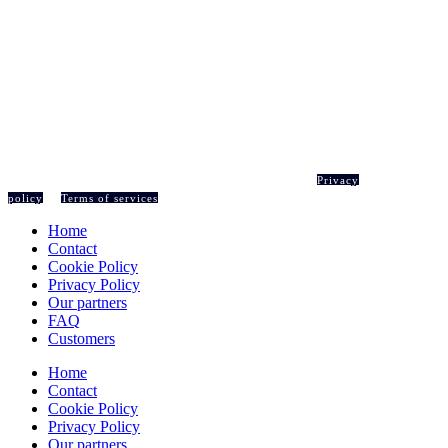
© 2022 Atenga Insights Group AB. All rights reserved.
Privacy
policy
&
Terms of services
Home
Contact
Cookie Policy
Privacy Policy
Our partners
FAQ
Customers
Home
Contact
Cookie Policy
Privacy Policy
Our partners