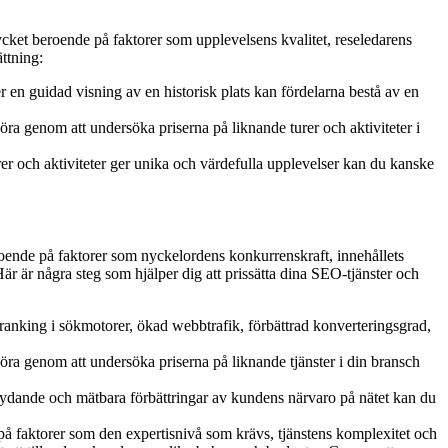
mycket beroende på faktorer som upplevelsens kvalitet, reseledarens
ättning:
er en guidad visning av en historisk plats kan fördelarna bestå av en
göra genom att undersöka priserna på liknande turer och aktiviteter i
turer och aktiviteter ger unika och värdefulla upplevelser kan du kanske
roende på faktorer som nyckelordens konkurrenskraft, innehållets
är är några steg som hjälper dig att prissätta dina SEO-tjänster och
e ranking i sökmotorer, ökad webbtrafik, förbättrad konverteringsgrad,
göra genom att undersöka priserna på liknande tjänster i din bransch
r betydande och mätbara förbättringar av kundens närvaro på nätet kan du
e på faktorer som den expertisnivå som krävs, tjänstens komplexitet och