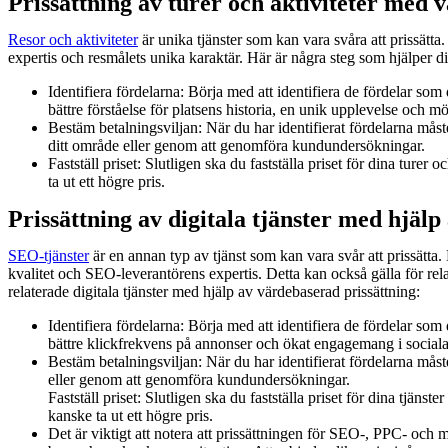
Prissättning av turer och aktiviteter med 
Resor och aktiviteter
är unika tjänster som kan vara svåra att prissätta
expertis och resmålets unika karaktär. Här är några steg som hjälper dig
Identifiera fördelarna: Börja med att identifiera de fördelar som
bättre förståelse för platsens historia, en unik upplevelse och möj
Bestäm betalningsviljan: När du har identifierat fördelarna måst
ditt område eller genom att genomföra kundundersökningar.
Fastställ priset: Slutligen ska du fastställa priset för dina ture
ta ut ett högre pris.
Prissättning av digitala tjänster med hjäl
SEO-tjänster
är en annan typ av tjänst som kan vara svår att prissätt
kvalitet och SEO-leverantörens expertis. Detta kan också gälla för rel
relaterade digitala tjänster med hjälp av värdebaserad prissättning:
Identifiera fördelarna: Börja med att identifiera de fördelar so
bättre klickfrekvens på annonser och ökat engagemang i sociala
Bestäm betalningsviljan: När du har identifierat fördelarna måst
eller genom att genomföra kundundersökningar.
Fastställ priset: Slutligen ska du fastställa priset för dina tjä
kanske ta ut ett högre pris.
Det är viktigt att notera att prissättningen för SEO-, PPC- och 