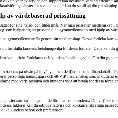
d olika nivåer av service och support kan dessutom vara ett effektivt sä
dsföringstjänster för sociala medier kan du se till att din prissättning 
lp av värdebaserad prissättning
er för sina hälso- och fitnessmål. När man prissätter medlemskap i gym
 steg som hjälper dig att prissätta dina gymmedlemskap med hjälp av värd
om dina gymmedlemmar får genom sitt medlemskap. Dessa fördelar kan vara
te du fastställa kundens betalningsvilja för dessa fördelar. Detta kan 
medlemskap utifrån fördelarna och kundens betalningsvilja. Om ditt gym e
som baseras på nivån på tillgången och de tjänster som tillhandahålls. 
derar personliga träningspass och ett VIP-medlemskap som inkluderar e
arna med varje prisnivå och kundens vilja att betala för dessa fördelar
la tjänster som tar hänsyn till de fördelar som kunderna får av tjänsten oc
från dessa faktorer kan du erbjuda rättvisa och konkurrenskraftiga priser 
e olika kunders behov och preferenser.