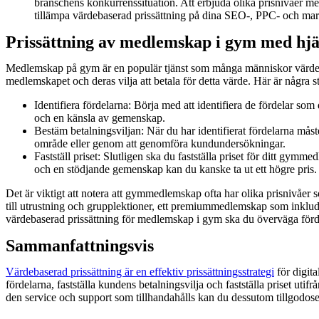
branschens konkurrenssituation. Att erbjuda olika prisnivåer me
tillämpa värdebaserad prissättning på dina SEO-, PPC- och markna
Prissättning av medlemskap i gym med hjä
Medlemskap på gym är en populär tjänst som många människor värdesätt
medlemskapet och deras vilja att betala för detta värde. Här är några
Identifiera fördelarna: Börja med att identifiera de fördelar s
och en känsla av gemenskap.
Bestäm betalningsviljan: När du har identifierat fördelarna mås
område eller genom att genomföra kundundersökningar.
Fastställ priset: Slutligen ska du fastställa priset för ditt gym
och en stödjande gemenskap kan du kanske ta ut ett högre pris.
Det är viktigt att notera att gymmedlemskap ofta har olika prisnivåer 
till utrustning och grupplektioner, ett premiummedlemskap som inklu
värdebaserad prissättning för medlemskap i gym ska du överväga fördel
Sammanfattningsvis
Värdebaserad prissättning är en effektiv prissättningsstrategi
för digita
fördelarna, fastställa kundens betalningsvilja och fastställa priset uti
den service och support som tillhandahålls kan du dessutom tillgodos