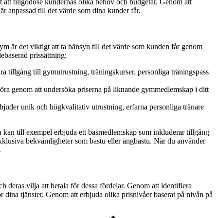
tt att tillgodose kundernas olika behov och budgetar. Genom att
är anpassad till det värde som dina kunder får.
 är det viktigt att ta hänsyn till det värde som kunden får genom
ebaserad prissättning:
 tillgång till gymutrustning, träningskurser, personliga träningspass
du göra genom att undersöka priserna på liknande gymmedlemskap i ditt
rbjuder unik och högkvalitativ utrustning, erfarna personliga tränare
Du kan till exempel erbjuda ett basmedlemskap som inkluderar tillgång
xklusiva bekvämligheter som bastu eller ångbastu. När du använder
.
h deras vilja att betala för dessa fördelar. Genom att identifiera
för dina tjänster. Genom att erbjuda olika prisnivåer baserat på nivån på