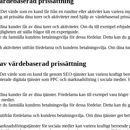
värdebaserad prissättning
. Det värde som en kund får från en rundtur eller aktivitet kan variera 
 att prissätta dina turer och aktiviteter med hjälp av värdebaserad priss
 dina kunder får av dina turer och aktiviteter. Om du till exempel erbjud
ligheten att ställa frågor till en expertguide.
e du fastställa kundens betalningsvilja för dessa fördelar. Detta kan du 
r och aktiviteter utifrån fördelarna och kundens betalningsvilja. Om dina 
p av värdebaserad prissättning
a. Det värde som en kund får genom SEO-tjänster kan variera kraftigt be
aterade digitala tjänster som PPC och marknadsföring i sociala medier. H
m dina kunder får av dina tjänster. Fördelarna kan till exempel vara högr
 medier.
e du fastställa kundens betalningsvilja för dessa fördelar. Detta kan du 
nster utifrån fördelarna och kundens betalningsvilja. Om dina tjänster ge
marknadsföringstjänster för sociala medier kan variera kraftigt beroend