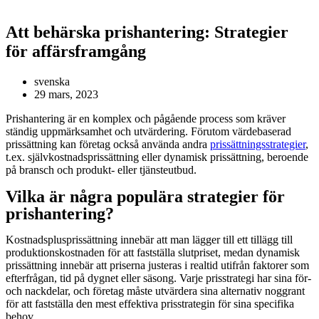
Att behärska prishantering: Strategier
för affärsframgång
svenska
29 mars, 2023
Prishantering är en komplex och pågående process som kräver
ständig uppmärksamhet och utvärdering. Förutom värdebaserad
prissättning kan företag också använda andra
prissättningsstrategier
,
t.ex. självkostnadsprissättning eller dynamisk prissättning, beroende
på bransch och produkt- eller tjänsteutbud.
Vilka är några populära strategier för
prishantering?
Kostnadsplusprissättning innebär att man lägger till ett tillägg till
produktionskostnaden för att fastställa slutpriset, medan dynamisk
prissättning innebär att priserna justeras i realtid utifrån faktorer som
efterfrågan, tid på dygnet eller säsong. Varje prisstrategi har sina för-
och nackdelar, och företag måste utvärdera sina alternativ noggrant
för att fastställa den mest effektiva prisstrategin för sina specifika
behov.