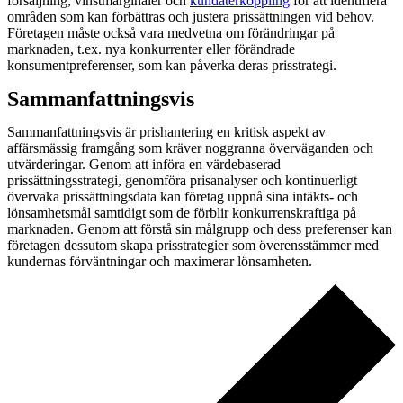
försäljning, vinstmarginaler och
kundåterkoppling
för att identifiera
områden som kan förbättras och justera prissättningen vid behov.
Företagen måste också vara medvetna om förändringar på
marknaden, t.ex. nya konkurrenter eller förändrade
konsumentpreferenser, som kan påverka deras prisstrategi.
Sammanfattningsvis
Sammanfattningsvis är prishantering en kritisk aspekt av
affärsmässig framgång som kräver noggranna överväganden och
utvärderingar. Genom att införa en värdebaserad
prissättningsstrategi, genomföra prisanalyser och kontinuerligt
övervaka prissättningsdata kan företag uppnå sina intäkts- och
lönsamhetsmål samtidigt som de förblir konkurrenskraftiga på
marknaden. Genom att förstå sin målgrupp och dess preferenser kan
företagen dessutom skapa prisstrategier som överensstämmer med
kundernas förväntningar och maximerar lönsamheten.