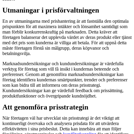
Utmaningar i prisförvaltningen
En av utmaningarna med prishantering är att fastställa den optimala
prispunkten för att maximera intäkter och lönsamhet samtidigt som
man förblir konkurrenskraftig på marknaden. Detta kräver att
företagen balanserar det upplevda värdet av deras produkt eller tjänst
med det pris som kunderna är villiga att betala. För att uppnå detta
måste företagen förstå sin målgrupp, deras köpvanor och
betalningsvilja.
Marknadsundersökningar och kundundersökningar är värdefulla
verktyg för företag som vill få insikt i kundernas beteende och
preferenser. Genom att genomföra marknadsundersökningar kan
företag identifiera kundernas smärtpunkter, trender och preferenser
som kan bidra till att informera om deras prisstrategi.
Kundundersökningar kan ge värdefull feedback om prissättning,
produktfunktioner och övergripande kundnöjdhet.
Att genomföra prisstrategin
När företagen väl har utvecklat sin prisstrategi är det viktigt att
kontinuerligt övervaka och analysera prisdata för att utvärdera
effektiviteten i sina prisbeslut. Detta kan innebära att man följer